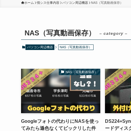
ホーム
情シス仕事内容
パソコン周辺機器
NAS（写真動画保存）
NAS（写真動画保存）
– category –
パソコン周辺機器
NAS（写真動画保存）
NAS（写真動画保存）
Googleフォトの代わりにNASを使っ
DS224+Sy
てみたら遜色なくてビックリした件
ードディス