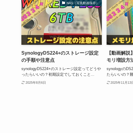
NAS（写真動画保存）
SynologyDS224+のストレージ設定
【動画解説】S
の手順や注意点
モリ増設方
synologyDS224+のストレージ設定ってどうや
synologyの
ったらいいの？初期設定でしておくこと...
たらいいの？難し
2025年8月6日
2025年11月13