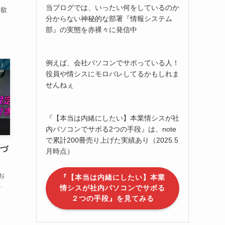
当ブログでは、いったい何をしているのか
て欲
分からない神秘的な部署『情報システム
.
部』の実態を赤裸々に発信中
例えば、会社パソコンでサボっている人！
存）
役員や情シスにモロバレしてるかもしれま
せんねぇ
『【本当は内緒にしたい】本業情シスが社
内パソコンでサボる2つの手段』は、note
で累計200冊売り上げた実績あり（2025.5
まづ
月時点）
お
『【本当は内緒にしたい】本業
.
情シスが社内パソコンでサボる
２つの手段』を見てみる