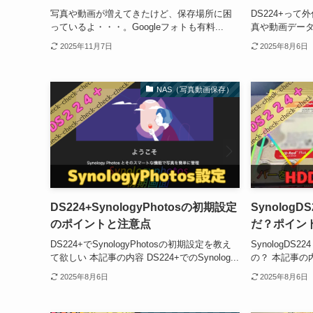
写真や動画が増えてきたけど、保存場所に困
DS224+っ
っているよ・・・。Googleフォトも有料...
真や動画データ
2025年11月7日
2025年8月6日
NAS（写真動画保存）
DS224+SynologyPhotosの初期設定
Synolog
のポイントと注意点
だ？ポイン
DS224+でSynologyPhotosの初期設定を教え
SynologD
て欲しい 本記事の内容 DS224+でのSynolog...
の？ 本記事の内容 
2025年8月6日
2025年8月6日