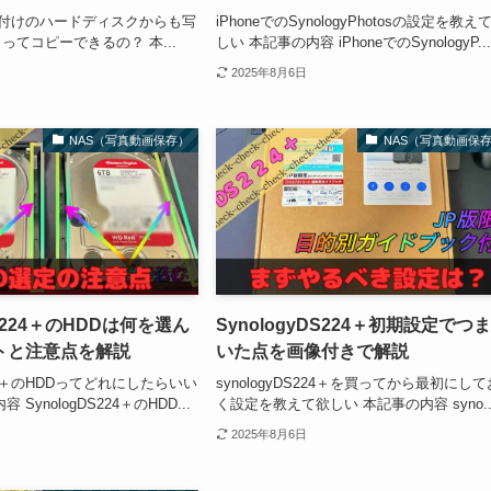
て外付けのハードディスクからも写
iPhoneでのSynologyPhotosの設定を教え
ってコピーできるの？ 本...
しい 本記事の内容 iPhoneでのSynologyP..
2025年8月6日
NAS（写真動画保存）
NAS（写真動画保
DS224＋のHDDは何を選ん
SynologyDS224＋初期設定でつ
トと注意点を解説
いた点を画像付きで解説
S224＋のHDDってどれにしたらいい
synologyDS224＋を買ってから最初にして
SynologDS224＋のHDD...
く設定を教えて欲しい 本記事の内容 syno..
2025年8月6日