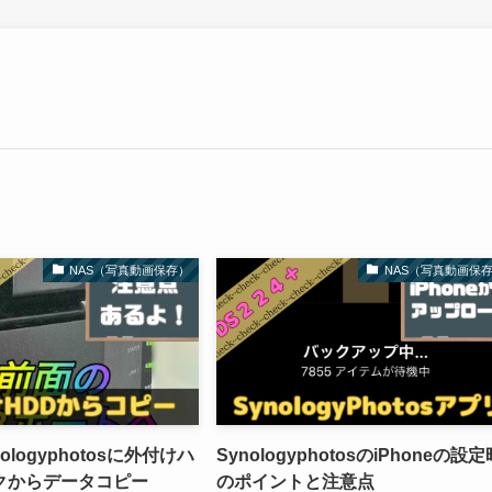
NAS（写真動画保存）
NAS（写真動画保
nologyphotosに外付けハ
SynologyphotosのiPhoneの設定
クからデータコピー
のポイントと注意点