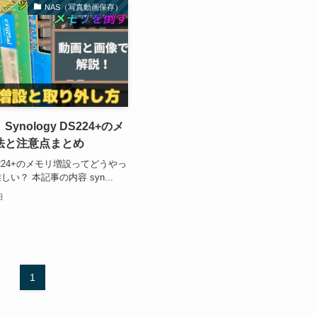
NAS（写真動画保存）
ynology DS224+のメ
法と注意点まとめ
DS224+のメモリ増設ってどうやっ
い？ 本記事の内容 syn...
日
1