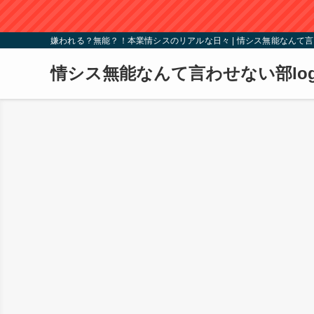
嫌われる？無能？！本業情シスのリアルな日々 | 情シス無能なんて言
情シス無能なんて言わせない部lo