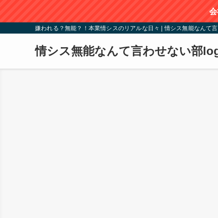
会
嫌われる？無能？！本業情シスのリアルな日々 | 情シス無能なんて言
情シス無能なんて言わせない部lo