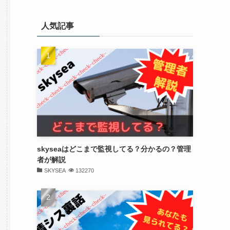
人気記事
skyseaはどこまで監視してる？分かるの？管理
者が解説
SKYSEA
132270