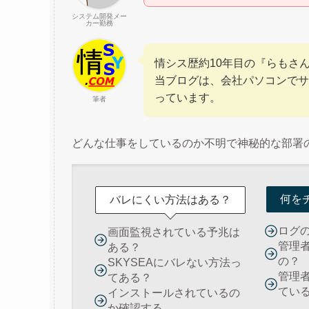
システム開発メー
カー勤務
情シス歴約10年目の『らもさ
当ブログは、会社パソコンでサ
っています。
筆者
どんな仕事をしているのか不明で神秘的な部署
何を
バレにくい方法はある？
ログ
画面監視されている予兆は
管理
ある？
の？
SKYSEAにバレない方法っ
管理
てある？
てい
インストールされているの
か確認する