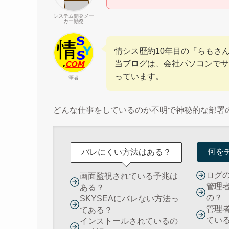
システム開発メー
カー勤務
情シス歴約10年目の『らもさ
当ブログは、会社パソコンでサ
っています。
筆者
どんな仕事をしているのか不明で神秘的な部署
何を
バレにくい方法はある？
ログ
画面監視されている予兆は
管理
ある？
の？
SKYSEAにバレない方法っ
管理
てある？
てい
インストールされているの