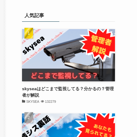
人気記事
skyseaはどこまで監視してる？分かるの？管理
者が解説
SKYSEA
132279