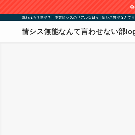
会
嫌われる？無能？！本業情シスのリアルな日々 | 情シス無能なんて言
情シス無能なんて言わせない部lo